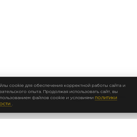
йлы cookie для обеспечения корректной работы сайта и
ательского опыта. Продолжая использовать сайт, вы
политики
НОВОСТИ И СТАТЬИ
ИНСТРУКЦИИ И ПО
КОНТАКТЫ
спользованием файлов cookie и условиями
ности
.
 данных