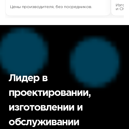
Изгот
Цены производителя, без посредников.
и СНГ.
Получить расчёт
Лидер в
проектировании,
изготовлении и
обслуживании