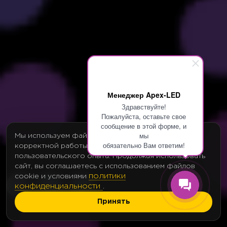
Менеджер Apex-LED
Здравствуйте!
Пожалуйста, оставьте свое
сообщение в этой форме, и
мы
Мы используем файлы cookie для обеспечения
обязательно Вам ответим!
корректной работы сайта и улучшения
пользовательского опыта. Продолжая использовать
сайт, вы соглашаетесь с использованием файлов
политики
cookie и условиями
конфиденциальности
.
Принять