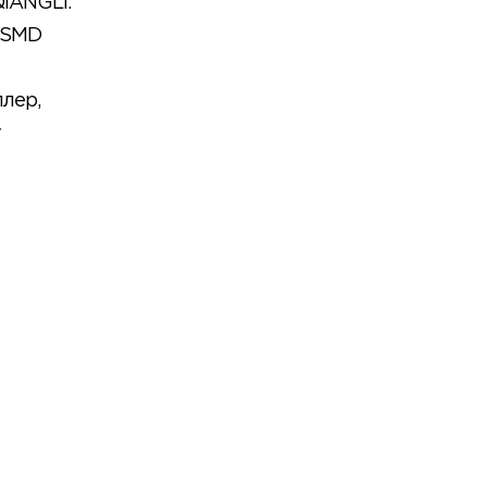
IANGLI.
с SMD
лер,
у