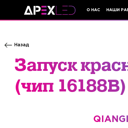
О НАС
НАШИ РА
Назад
Запуск крас
(чип 16188В)
​
QIANGL