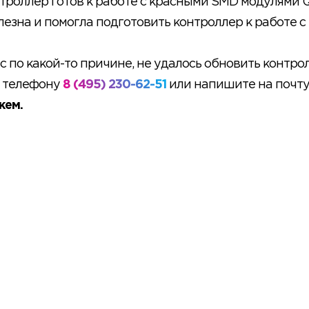
троллер готов к работе с красными SMD модулями Q
лезна и помогла подготовить контроллер к работе 
 по какой-то причине, не удалось обновить контрол
о телефону
8 (495) 230-62-51
или напишите на почт
жем.