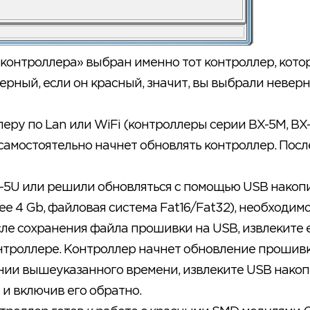
п контроллера» выбран именно тот контроллер, кото
ерный, если он красный, значит, вы выбрали невер
еру по Lan или WiFi (контроллеры серии BX-5M, BX-
самостоятельно начнет обновлять контроллер. Посл
X-5U или решили обновляться с помощью USB накоп
е 4 Gb, файловая система Fat16/Fat32), необходим
осле сохранения файла прошивки на USB, извлеките 
онтроллере. Контроллер начнет обновление прошивк
чении вышеуказанного времени, извлеките USB накоп
и включив его обратно.