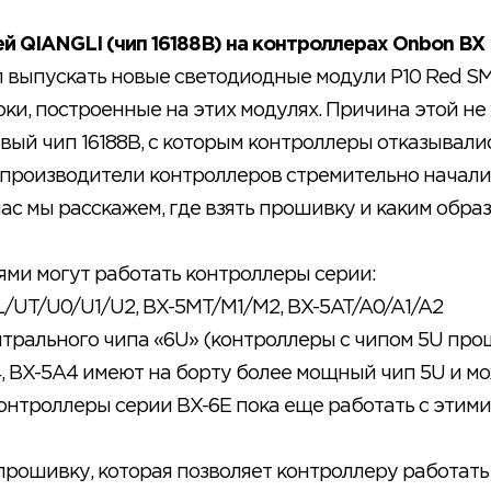
й QIANGLI (чип 16188В) на контроллерах Onbon BX
 выпускать новые светодиодные модули P10 Red SMD
ки, построенные на этих модулях. Причина этой не
овый чип 16188B, с которым контроллеры отказывали
 производители контроллеров стремительно начали
ас мы расскажем, где взять прошивку и каким обра
ми могут работать контроллеры серии:
L/UT/U0/U1/U2, BX-5MT/M1/M2, BX-5AT/A0/A1/A2
нтрального чипа «6U» (контроллеры с чипом 5U про
, BX-5A4 имеют на борту более мощный чип 5U и м
онтроллеры серии BX-6E пока еще работать с этими
прошивку, которая позволяет контроллеру работать