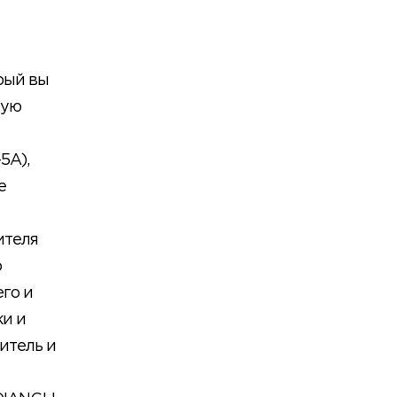
рый вы
ную
5A),
е
ителя
о
его и
и и
итель и