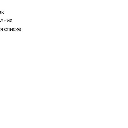
ак
вания
я списке