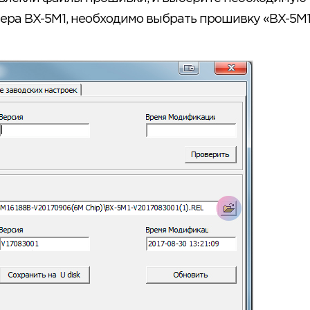
ера BX-5M1, необходимо выбрать прошивку «BX-5M1