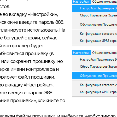
стол.
 во вкладку «Настройки»,
ся окне введите пароль 888.
планируете использовать. На
е бегущей строки, сейчас
й контроллер будет
обновиться прошивку (в
 или сохранит прошивку, но
верка имени контроллера и
норирует файл прошивки.
во вкладку «Настройка»,
не введите пароль 888.
ание прошивки», кликните по
звлекли файлы прошивки, и выберите необходимую