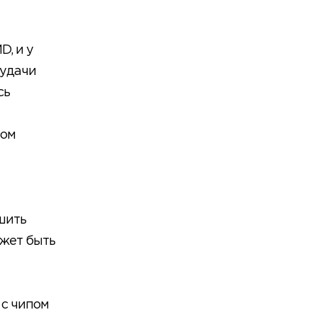
, и у
 удачи
сь
зом
шить
ожет быть
 с чипом