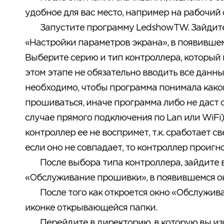
удобное для вас место, например на рабочий 
Запустите программу LedshowTW. Зайдите
«Настройки параметров экрана», в появившем
Выберите серию и тип контроллера, который 
этом этапе не обязательно вводить все данны
необходимо, чтобы программа понимала како
прошиваться, иначе программа либо не даст 
случае прямого подключения по Lan или WiFi)
контроллер ее не воспримет, т.к. сработает с
если оно не совпадает, то контроллер проиг
После выбора типа контроллера, зайдите 
«Обслуживание прошивки», в появившемся ок
После того как откроется окно «Обслужив
иконке открывающейся папки.
Перейдите в директорию, в которую вы и