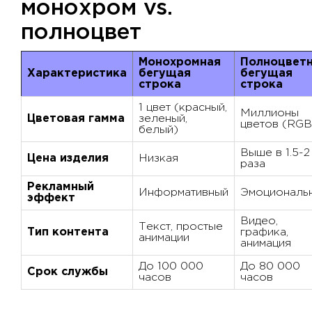
монохром vs.
полноцвет
Монохромная
Полноцвет
Характеристика
бегущая
бегущая
строка
строка
1 цвет (красный,
Миллионы
Цветовая гамма
зеленый,
цветов (RGB
белый)
Выше в 1.5-2
Цена изделия
Низкая
раза
Рекламный
Информативный
Эмоциональ
эффект
Видео,
Текст, простые
Тип контента
графика,
анимации
анимация
До 100 000
До 80 000
Срок службы
часов
часов