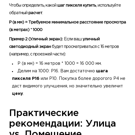
Чтобы определить, какой
шаг пикселя купить
, используйте
обратный
расчет
:
P (в мм) = Требуемое минимальное расстояние просмотра
(в метрах) * 1000
Пример 2 (Уличный экран):
Если ваш
уличный
светодиодный экран
будет просматриваться с 16 метров
(например, с проезжей части):
P (в мм) = 16 метров * 1000 = 16 000 мм.
Делим на 1000: P16. Вам достаточно
шага
пикселя P16
или P10. Покупка более дорогого P4 не
даст видимого улучшения, но значительно увеличит
цену
.
​Практические
рекомендации: Улица
vs. Помещение