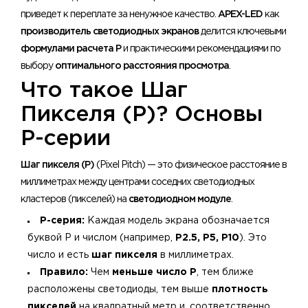
приведет к переплате за ненужное качество.
APEX-LED
как
производитель светодиодных экранов
делится ключевыми
формулами расчета P
и практическими рекомендациями по
выбору
оптимального расстояния просмотра
.
Что такое Шаг
Пикселя (P)? Основы
P-серии
Шаг пикселя (P)
(Pixel Pitch) — это физическое расстояние в
миллиметрах между центрами соседних светодиодных
кластеров (пикселей) на
светодиодном модуле
.
P-серия:
Каждая модель экрана обозначается
буквой P и числом (например,
P2.5, P5, P10
). Это
число и есть
шаг пикселя
в миллиметрах.
Правило:
Чем
меньше число P
, тем ближе
расположены светодиоды, тем выше
плотность
пикселей
на квадратный метр и, соответственно,