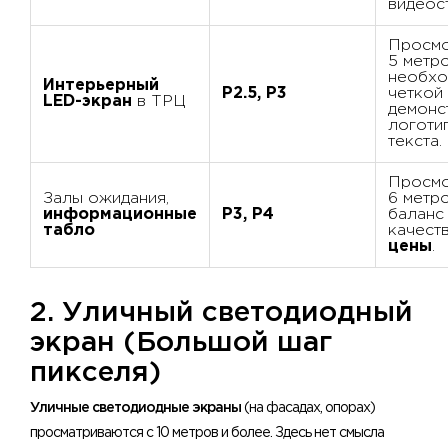
видеос
Просмо
5 метро
необхо
Интерьерный
P2.5, P3
четкой
LED-экран
в ТРЦ
демонс
логоти
текста.
Просмо
Залы ожидания,
6 метро
информационные
P3, P4
баланс
табло
качеств
цены
.
2. Уличный светодиодный
экран (Большой шаг
пикселя)
Уличные светодиодные экраны
(на фасадах, опорах)
просматриваются с 10 метров и более. Здесь нет смысла