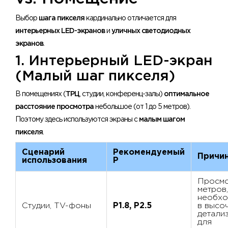
Выбор
шага пикселя
кардинально отличается для
интерьерных LED-экранов
и
уличных светодиодных
экранов
.
1. Интерьерный LED-экран
(Малый шаг пикселя)
В помещениях (
ТРЦ
, студии, конференц-залы)
оптимальное
расстояние просмотра
небольшое (от 1 до 5 метров).
Поэтому здесь используются экраны с
малым шагом
пикселя
.
Сценарий
Рекомендуемый
Причи
использования
P
Просмо
метров,
необхо
Студии, TV-фоны
P1.8, P2.5
в высо
детали
для