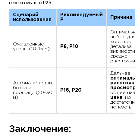
переплачивать за P2.5.
Сценарий
Рекомендуемый
Причина
использования
P
Оптималь
выбор дл
хорошей
Оживленные
P8, P10
детализац
улицы (10-15 м)
видимости
среднем
расстояни
Дальнее
оптимал
Автомагистрали,
расстоян
большие
просмот
P16, P20
площади (20-30
более низ
м)
цена
, но
достаточн
четкость.
​Заключение: