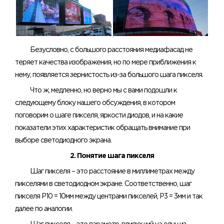
Безусловно, с большого расстояния медиафасад не
теряет качества изображения, но по мере приближения к
нему, появляется зернистость из-за большого шага пикселя.
Что ж, медленно, но верно мы с вами подошли к
следующему блоку нашего обсуждения, в котором
поговорим о шаге пикселя, яркости диодов, и на какие
показатели этих характеристик обращать внимание при
выборе светодиодного экрана.
2. Понятие шага пикселя
Шаг пикселя – это расстояние в миллиметрах между
пикселями в светодиодном экране. Соответственно, шаг
пикселя Р10 = 10мм между центрами пикселей, Р3 = 3мм и так
далее по аналогии.