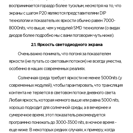
воспринимается гораздо более тусклым, несмотря на то, что
экраны с шагом Р20 являются представителями DIP
технологии и показатель их яркости обычно равен 7000-
8000nits, что выше, чем у модулей SMD технологии (о видах
диодов более подробно мы с вами поговорим чуть ниже).
2.1. Яркость светодиодного экрана
Очень важно понимать, что погоня за показателем
яркости (не путать со световым потоком) не всегда уместна,
особенно в наших современных реалиях.
Солнечная среда требует яркости не менее 5000nits (у
современных модулей), чтобы гарантировать, что трансляция
контента не теряется в световом потоке дневного света.
Любая яркость, которая немного выше или равна 5000 nits,
хорошо подходит для солнечной среды, а в вечернее и
сумеречное время, этот показатель рекомендуется
программно понижать до 3000-3500 nits, в ночное время -
еще ниже. В некоторых редких случаях, к примеру, когда