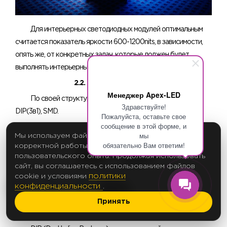
Для интерьерных светодиодных модулей оптимальным
считается показатель яркости 600-1200nits, в зависимости,
опять же, от конкретных задач, которые должен будет
выполнять интерьерный светодиодный экран.
2.2. Виды светодиодов
Менеджер Apex-LED
По своей структуре диоды делятся на 3 подвида: DIP,
Здравствуйте!
DIP(3в1), SMD.
Пожалуйста, оставьте свое
сообщение в этой форме, и
мы
Мы используем файлы cookie для обеспечения
обязательно Вам ответим!
корректной работы сайта и улучшения
пользовательского опыта. Продолжая использовать
сайт, вы соглашаетесь с использованием файлов
политики
cookie и условиями
конфиденциальности
.
Принять