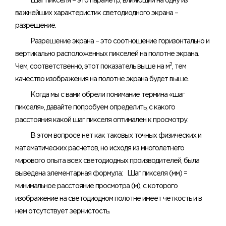
Шаг пикселя – это параметр, влияющий на одну из
важнейших характеристик светодиодного экрана –
разрешение.
Разрешение экрана – это соотношение горизонтально и
вертикально расположенных пикселей на полотне экрана.
2
Чем, соответственно, этот показатель выше на м
, тем
качество изображения на полотне экрана будет выше.
Когда мы с вами обрели понимание термина «шаг
пикселя», давайте попробуем определить, с какого
расстояния какой шаг пикселя оптимален к просмотру.
В этом вопросе нет как таковых точных физических и
математических расчетов, но исходя из многолетнего
мирового опыта всех светодиодных производителей, была
выведена элементарная формула: Шаг пикселя (мм) =
минимальное расстояние просмотра (м), с которого
изображение на светодиодном полотне имеет четкость и в
нем отсутствует зернистость.