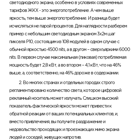
светодиодного экрана, особенно в условиях современных
тарифов ЖКХ - это энергопотребление. А чем выше
яркость, тем выше энергопотребление. И разница будет
исчисляться не парой процентов. Для наглядности разберем
пример с небольшим светодиодным экраном 3х2м шаг
пикселя Р10, состоящим из 108 модулей в одном случае с
обычной яркостью 4500 nits, а в другом – сверхъяркими 6000
nits. В первом случае максимальная (пиковая) потребляемая
мощность будет 2,8 кВт, а во втором – 4,1 кВт, что на 46%
выше, а, соответственно, на 46% дороже в содержании.
2. Во многих странах и отдельных городах строго
регламентировано количество света, которое цифровой
рекламный носитель может излучать. Слишком высокий
показатель фактической яркости может привести к
обратной реакции от ваших потенциальных клиентов, и,
вместо привлечения, вы получите раздражение и
недовольство проходящих и проезжающих мимо экрана
людей и соседей, живущих напротив.