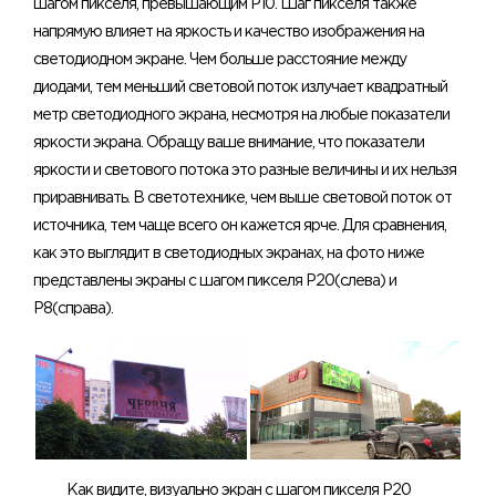
шагом пикселя, превышающим Р10. Шаг пикселя также
напрямую влияет на яркость и качество изображения на
светодиодном экране. Чем больше расстояние между
диодами, тем меньший световой поток излучает квадратный
метр светодиодного экрана, несмотря на любые показатели
яркости экрана. Обращу ваше внимание, что показатели
яркости и светового потока это разные величины и их нельзя
приравнивать. В светотехнике, чем выше световой поток от
источника, тем чаще всего он кажется ярче. Для сравнения,
как это выглядит в светодиодных экранах, на фото ниже
представлены экраны с шагом пикселя Р20(слева) и
Р8(справа).
Как видите, визуально экран с шагом пикселя Р20