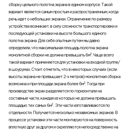
сборку цельного полотна экрана в едином корпусе. Такой
вариант является самым простым и распространенным, когда
речь идет о небольших экранах. Ограничение по размеру
устройства возникает, в силу сложности транспортировки и
последующей установки на высоте большого единого
полотна экрана. Для себя опытным путем мы давно
определили, что максимальная площадь полотна экрана
2
монолитной сборки не должна превышать 6м
. Чаще всего
такой вариант применяется для установки на входной группе/
в шоурумах. Стоит отметить, что в некоторых случаях (если
высоты экрана не превышает 2-х метров) монолитная сборка
2
возможна и при площади экрана более 6м
. Тогда при
производстве экран разделяется по горизонтали на
составные части, каждая из которых не должна превышать
2
площадью тех самых 6м
. Эти части изготавливаются по
отдельности. Получается несколько независимых экранов. В
процессе установки эти части монтируются на поверхность
вплотную друг за другом и скрепляются непосредственно на