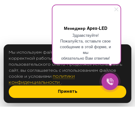
Менеджер Apex-LED
Здравствуйте!
Пожалуйста, оставьте свое
сообщение в этой форме, и
мы
Мы используем файлы cookie для обеспечения
обязательно Вам ответим!
корректной работы сайта и улучшения
пользовательского опыта. Продолжая использовать
сайт, вы соглашаетесь с использованием файлов
политики
cookie и условиями
конфиденциальности
.
Принять
2017 Создание сайтов
© 2012-2025
Политика в отношении обработки
персональных данных