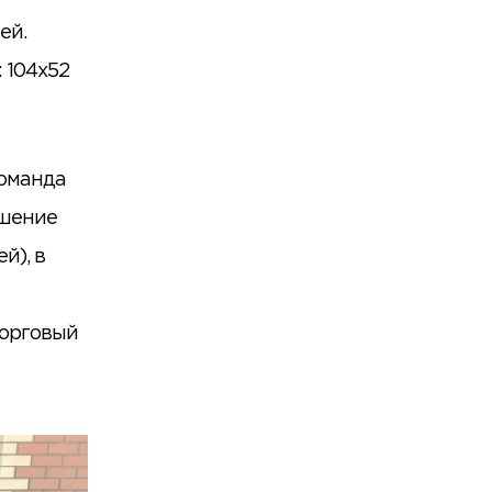
ей.
 104х52
команда
ешение
й), в
торговый