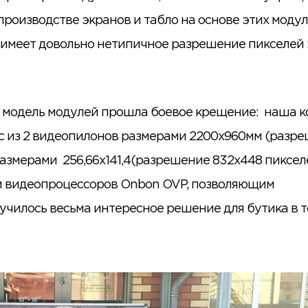
оизводстве экранов и табло на основе этих модул
имеет довольно нетипичное разрешение пикселей :
та модель модулей прошла боевое крещение: наша 
кс из 2 видеопилонов размерами 2200х960мм (разр
азмерами 256,66х141,4(разрешение 832х448 пикселе
м видеопроцессоров Onbon OVP, позволяющим
училось весьма интересное решение для бутика в 