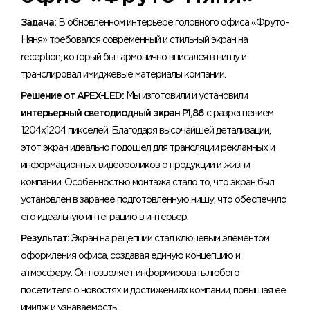
Задача:
В обновленном интерьере головного офиса «Фруто-
Няня» требовался современный и стильный экран на
reception, который бы гармонично вписался в нишу и
транслировал имиджевые материалы компании.
Решение от APEX-LED:
Мы изготовили и установили
интерьерный светодиодный экран P1,86
с разрешением
1204x1204 пикселей. Благодаря высочайшей детализации,
этот экран идеально подошел для трансляции рекламных и
информационных видеороликов о продукции и жизни
компании. Особенностью монтажа стало то, что экран был
установлен в заранее подготовленную нишу, что обеспечило
его идеальную интеграцию в интерьер.
Результат:
Экран на рецепции стал ключевым элементом
оформления офиса, создавая единую концепцию и
атмосферу. Он позволяет информировать любого
посетителя о новостях и достижениях компании, повышая ее
имидж и узнаваемость.