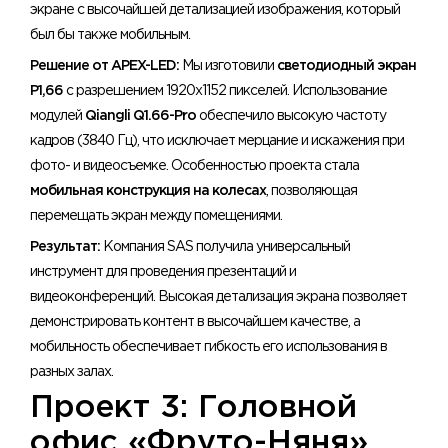
экране с высочайшей детализацией изображения, который
был бы также мобильным.
Решение от APEX-LED:
Мы изготовили
светодиодный экран
P1,66
с разрешением 1920х1152 пикселей. Использование
модулей
Qiangli Q1.66-Pro
обеспечило высокую частоту
кадров (3840 Гц), что исключает мерцание и искажения при
фото- и видеосъемке. Особенностью проекта стала
мобильная конструкция на колесах
, позволяющая
перемещать экран между помещениями.
Результат:
Компания SAS получила универсальный
инструмент для проведения презентаций и
видеоконференций. Высокая детализация экрана позволяет
демонстрировать контент в высочайшем качестве, а
мобильность обеспечивает гибкость его использования в
разных залах.
Проект 3: Головной
офис «Фруто-Няня»