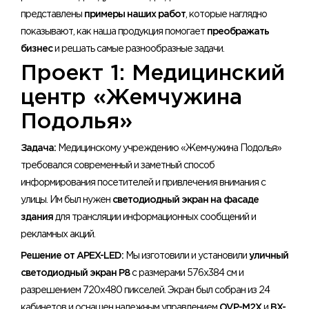
представлены
примеры наших работ
, которые наглядно
показывают, как наша продукция помогает
преображать
бизнес
и решать самые разнообразные задачи.
Проект 1: Медицинский
центр «Жемчужина
Подолья»
Задача:
Медицинскому учреждению «Жемчужина Подолья»
требовался современный и заметный способ
информирования посетителей и привлечения внимания с
улицы. Им был нужен
светодиодный экран на фасаде
здания
для трансляции информационных сообщений и
рекламных акций.
Решение от APEX-LED:
Мы изготовили и установили
уличный
светодиодный экран P8
с размерами 576х384 см и
разрешением 720х480 пикселей. Экран был собран из 24
кабинетов и оснащен надежным управлением
OVP-M2X
и
BX-