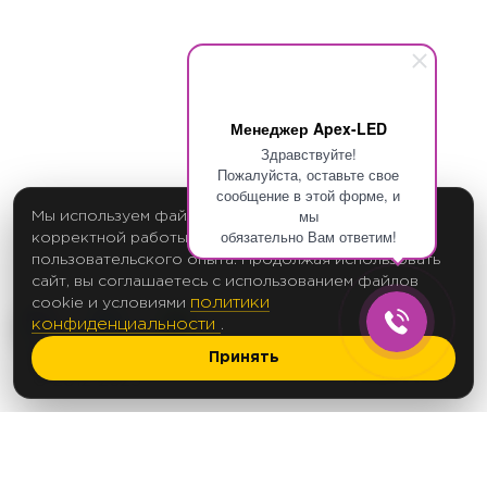
Менеджер Apex-LED
Здравствуйте!
Пожалуйста, оставьте свое
сообщение в этой форме, и
мы
Мы используем файлы cookie для обеспечения
обязательно Вам ответим!
корректной работы сайта и улучшения
пользовательского опыта. Продолжая использовать
сайт, вы соглашаетесь с использованием файлов
политики
cookie и условиями
конфиденциальности
.
Принять
2017 Создание сайтов
© 2012-2025
Политика в отношении обработки