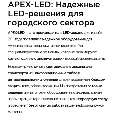
​APEX-LED: Надежные
LED-решения для
городского сектора
APEX-LED
— это
производитель LED-экранов
, который с
2011 года поставляет
надежное оборудование
для
муниципальных и корпоративных клиентов. Мы
специализируемся на решениях, которые гарантируют
круглогодичную эксплуатацию
и высокий уровень защиты.
Если вам нужно
купить светодиодные экраны для
транспорта
или
информационные табло
в
антивандальном исполнении
с гарантированным
Классом
защиты IP65
, обратитесь к нам. Мы предоставим
готовые
решения
или изготовим оборудование по индивидуальным
параметрам, которое идеально впишется в
городскую среду
и обеспечит
безотказную работу
вашей информационной
системы.