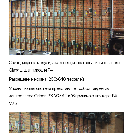
Светодиодные модули, как всегда, использовались от завода
QiangLi, шаг пикселя Р4.
Разрешение экрана 1200х640 пикселей
Управляющая система представляет собой тандем из
контроллера Onbon BX-YQ3AE и 16 принимающих карт BX-
V75.