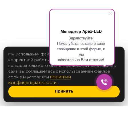
Менеджер Apex-LED
Здравствуйте!
Пожалуйста, оставьте свое
сообщение в этой форме, и
мы
Мы используем файлы cookie для обеспечения
обязательно Вам ответим!
корректной работы сайта и улучшения
пользовательского опыта. Продолжая использовать
сайт, вы соглашаетесь с использованием файлов
политики
cookie и условиями
конфиденциальности
.
Принять
2017 Создание сайтов
© 2012-2025
Политика в отношении обработки