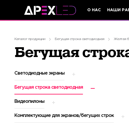
О НАС
НАШИ РА
Каталог продукции
Бегущая строка светодиодная
Желтая б
Бегущая строка
Светодиодные экраны
Бегущая строка светодиодная
Видеопилоны
Комплектующие для экранов/бегущих строк