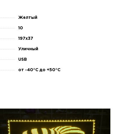
Желтый
10
197х37
Уличный
USB
от -40°C до +50°C