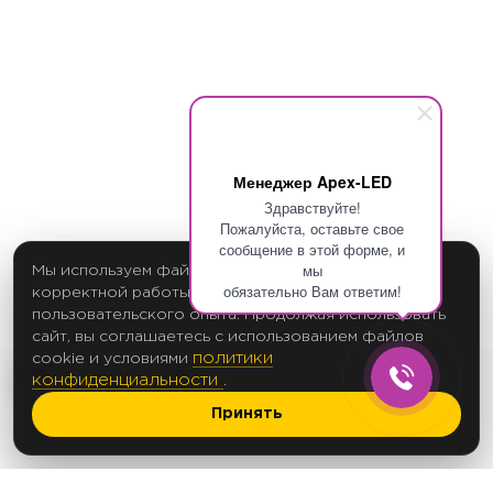
Менеджер Apex-LED
Здравствуйте!
Пожалуйста, оставьте свое
сообщение в этой форме, и
мы
Мы используем файлы cookie для обеспечения
обязательно Вам ответим!
корректной работы сайта и улучшения
пользовательского опыта. Продолжая использовать
сайт, вы соглашаетесь с использованием файлов
политики
cookie и условиями
конфиденциальности
.
Принять
2017 Создание сайтов
© 2012-2025