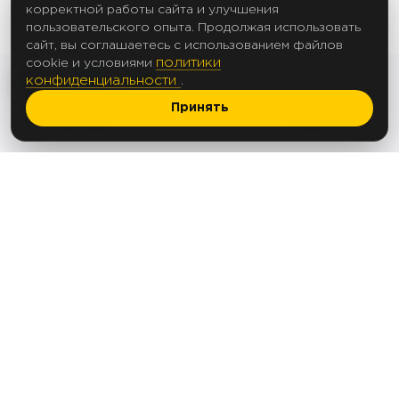
корректной работы сайта и улучшения
пользовательского опыта. Продолжая использовать
сайт, вы соглашаетесь с использованием файлов
политики
cookie и условиями
конфиденциальности
.
Принять
2017 Создание сайтов
© 2012-2025
Политика в отношении обработки
персональных данных
Согласие на обработку персональных данных
Согласие на рассылку
ООО «АПЕКС ЛЕД»
ОГРН 1235000144763
ИНН 5074085368
Юридический и фактический адрес: 142103,
Московская обл., г. Подольск, ул. Болотная,
д.17
Тел.: +7(495) 125-92-52
e-mail:
info@apex-led.ru