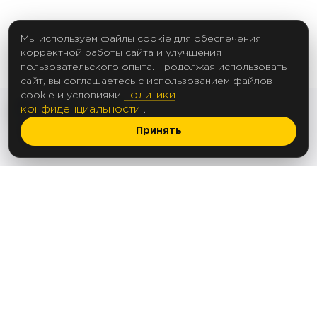
Мы используем файлы cookie для обеспечения
корректной работы сайта и улучшения
пользовательского опыта. Продолжая использовать
сайт, вы соглашаетесь с использованием файлов
политики
cookie и условиями
конфиденциальности
.
Принять
2017 Создание сайтов
© 2012-2025
Политика в отношении обработки
персональных данных
Согласие на обработку персональных данных
Согласие на рассылку
ООО «АПЕКС ЛЕД»
ОГРН 1235000144763
ИНН 5074085368
Юридический и фактический адрес: 142103,
Московская обл., г. Подольск, ул. Болотная,