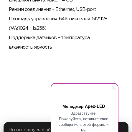
Внешняя память, макс. – 4 GB
Режим соединения – Ethernet, USB-port
Площадь управления: 64K пикселей: 512*128
(W≤1024; H≥256)
Поддержка датчиков – температура,
влажность, яркость
Менеджер Apex-LED
Здравствуйте!
Пожалуйста, оставьте свое
сообщение в этой форме, и
мы
Мы используем файлы cookie для обеспечения