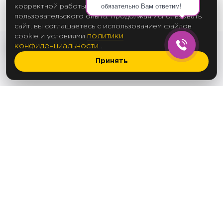
обязательно Вам ответим!
корректной работы сайта и улучшения
пользовательского опыта. Продолжая использовать
сайт, вы соглашаетесь с использованием файлов
политики
cookie и условиями
конфиденциальности
.
Принять
2017 Создание сайтов
© 2012-2025
Политика в отношении обработки
персональных данных
Согласие на обработку персональных данных
Согласие на рассылку
ООО «АПЕКС ЛЕД»
ОГРН 1235000144763
ИНН 5074085368
Юридический и фактический адрес: 142103,
Московская обл., г. Подольск, ул. Болотная,
д.17
Тел.: +7(495) 125-92-52
e-mail:
info@apex-led.ru