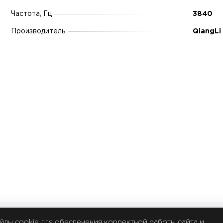
Частота, Гц
3840
Производитель
QiangLi
йлы cookie для обеспечения корректной работы сайта и