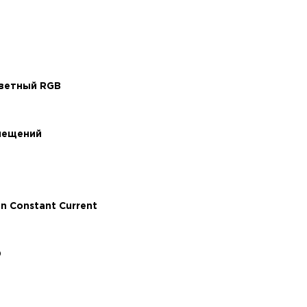
ветный RGB
мещений
an Constant Current
0