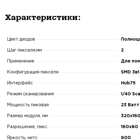
Характеристики:
Цвет диодов
Полноц
Шаг пикселя,мм
2
Применение
Для по
Конфигурация пикселя
SMD 3в1
Интерфейс
Hub75
Режим сканирования
1/40 Sc
Мощность пиковая
23 Ватт
Размер модуля, мм
320х16
Разрешение, пикс.
160х80
Яркость, нитс
600