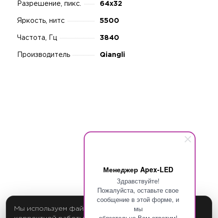
Разрешение, пикс.
64х32
Яркость, нитс
5500
Частота, Гц
3840
Производитель
Qiangli
Менеджер Apex-LED
Здравствуйте!
Пожалуйста, оставьте свое
сообщение в этой форме, и
мы
Мы используем файлы cookie для обеспечения
обязательно Вам ответим!