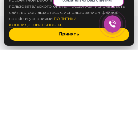
корректной работы сайта и улучшения
пользовательского опыта. Продолжая использовать
сайт, вы соглашаетесь с использованием файлов
политики
cookie и условиями
конфиденциальности
.
Принять
2017 Создание сайтов
© 2012-2025
Политика в отношении обработки
персональных данных
Согласие на обработку персональных данных
Согласие на рассылку
ООО «АПЕКС ЛЕД»
ОГРН 1235000144763
ИНН 5074085368
Юридический и фактический адрес: 142103,
Московская обл., г. Подольск, ул. Болотная,
д.17
Тел.: +7(495) 125-92-52
e-mail:
info@apex-led.ru