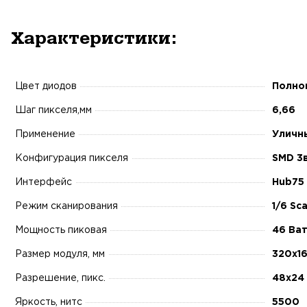
Характеристики:
Цвет диодов
Полно
Шаг пикселя,мм
6,66
Применение
Уличн
Конфигурация пикселя
SMD 3в
Интерфейс
Hub75
Режим сканирования
1/6 Sc
Мощность пиковая
46 Ва
Размер модуля, мм
320х1
Разрешение, пикс.
48х24
Яркость, нитс
5500