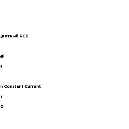
цветный RGB
ый
1
an Constant Current
тт
60