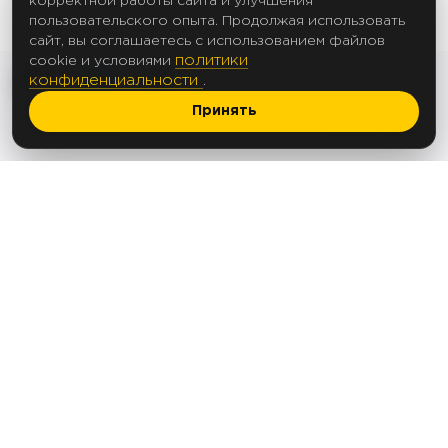
корректной работы сайта и улучшения
пользовательского опыта. Продолжая использовать
сайт, вы соглашаетесь с использованием файлов
политики
cookie и условиями
конфиденциальности
.
Принять
2017 Создание сайтов
© 2012-2025
Политика в отношении обработки
персональных данных
Согласие на обработку персональных данных
Согласие на рассылку
ООО «АПЕКС ЛЕД»
ОГРН 1235000144763
ИНН 5074085368
Юридический и фактический адрес: 142103,
Московская обл., г. Подольск, ул. Болотная,
д.17
Тел.: +7(495) 125-92-52
e-mail:
info@apex-led.ru