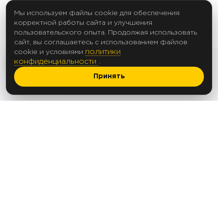
Мы используем файлы cookie для обеспечения
корректной работы сайта и улучшения
пользовательского опыта. Продолжая использовать
сайт, вы соглашаетесь с использованием файлов
политики
cookie и условиями
конфиденциальности
.
Принять
2017 Создание сайтов
© 2012-2025
Политика в отношении обработки
персональных данных
Согласие на обработку персональных данных
Согласие на рассылку
ООО «АПЕКС ЛЕД»
ОГРН 1235000144763
ИНН 5074085368
Юридический и фактический адрес: 142103,
Московская обл., г. Подольск, ул. Болотная,
д.17
Тел.: +7(495) 125-92-52