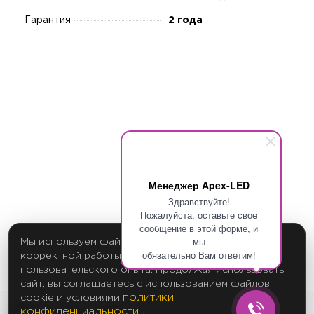
Гарантия
2 года
Менеджер Apex-LED
Здравствуйте!
Пожалуйста, оставьте свое
сообщение в этой форме, и
мы
Мы используем файлы cookie для обеспечения
обязательно Вам ответим!
корректной работы сайта и улучшения
пользовательского опыта. Продолжая использовать
сайт, вы соглашаетесь с использованием файлов
политики
cookie и условиями
конфиденциальности
.